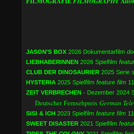
FILMOGRAFIE
FILMOGRAPHY
Ausw
JASON'S BOX
2026 Dokumentarfilm
do
LIEBHABERINNEN
2026 Spielfilm
featur
CLUB DER DINOSAURIER
2025 Serie
HYSTERIA
2025 Spielfilm
feature film
11
ZEIT VERBRECHEN
- Dezember 2024 
German Tele
Deutscher Fernsehpreis
SISI & ICH
2023 Spielfilm
feature film
11
SWEET DISASTER
2021 Spielfilm
featu
TIDES
THE COLONY
2021 Spielfilm
fea