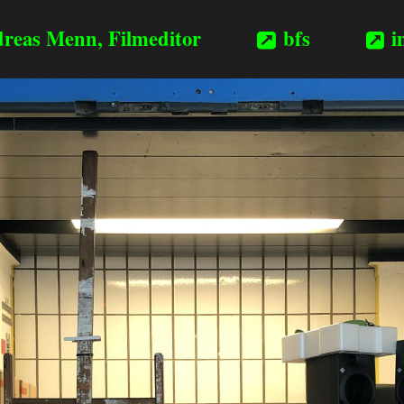
reas Menn, Filmeditor
bfs
i

