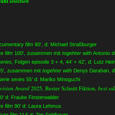
ahl
selection
cumentary film
90’, d: Michael Straßburger
e film
100’, zusammen mit
togehter with
Antonio d
series
, Folgen episode 3 + 4, 44’ + 42’, d: Lutz Hein
5’, zusammen mit
togehter with
Denys Darahan, d:
Serie
series
55’ d: Mariko Minoguchi
vision Award
best edi
2025, Bester Schnitt Fiktion,
0’ d: Frauke Finsterwalder
re film
90’ d: Laura Lehmus
ture film
114’ d: Tim Fehlbaum